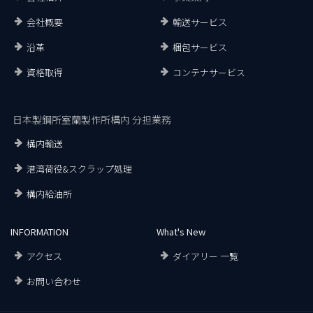
会社概要
輸送サービス
沿革
梱包サービス
資格取得
コンテナサービス
日本製鋼所室蘭製作所構内 分担業務
構内輸送
港湾荷役&スクラップ処理
構内給油所
INFORMATION
What's New
アクセス
ダイアリー 一覧
お問い合わせ