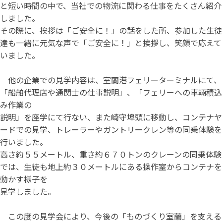
と短い時間の中で、当社での物流に関わる仕事をたくさん紹介
しました。
その際に、挨拶は「ご安全に！」の話をした所、参加した生徒
達も一緒に元気な声で「ご安全に！」と挨拶し、笑顔で応えて
いました。
他の企業での見学内容は、室蘭港フェリーターミナルにて、
「船舶代理店や通関士の仕事説明」、「フェリーへの車輛積込
み作業の
説明」を座学にて行ない、また崎守埠頭に移動し、コンテナヤ
ードでの見学、トレーラーやガントリークレン等の同乗体験を
行いました。
高さ約５５メートル、重さ約６７０トンのクレーンの同乗体験
では、生徒も地上約３０メートルにある操作室からコンテナを
動かす様子を
見学しました。
この度の見学会により、今後の「ものづくり室蘭」を支える