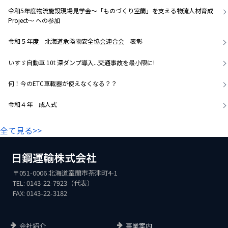
令和5年度物流施設現場見学会～「ものづくり室蘭」を支える物流人材育成
Project～ への参加
令和５年度 北海道危険物安全協会連合会 表彰
いすゞ自動車 10t 深ダンプ導入...交通事故を最小限に!
何！今のETC車載器が使えなくなる？？
令和４年 成人式
全て見る>>
〒051-0006 北海道室蘭市茶津町4-1
TEL: 0143-22-7923（代表）
FAX: 0143-22-3182
会社紹介
事業案内