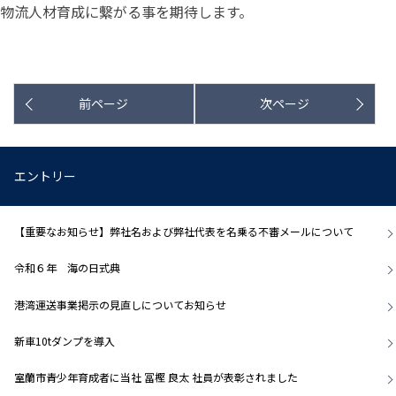
物流人材育成に繫がる事を期待します。
前ページ
次ページ
エントリー
【重要なお知らせ】弊社名および弊社代表を名乗る不審メールについて
令和６年 海の日式典
港湾運送事業掲示の見直しについてお知らせ
新車10tダンプを導入
室蘭市青少年育成者に当社 冨樫 良太 社員が表彰されました