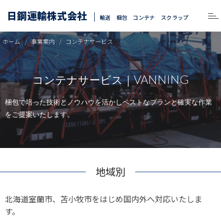
日鋼運輸株式会社
輸送 梱包 コンテナ スクラップ
ホーム
事業案内
コンテナサービス
VANNING
コンテナサービス｜
梱包で培った技術とノウハウを活かしベストなプランと確実な作業
をご提案いたします。
地域別
北海道室蘭市、苫小牧市をはじめ国内外へ対応いたしま
す。