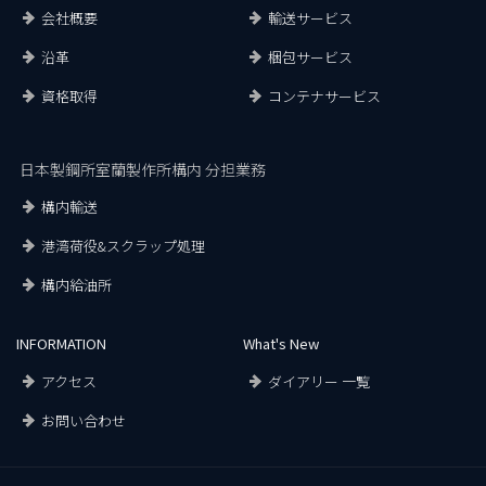
会社概要
輸送サービス
沿革
梱包サービス
資格取得
コンテナサービス
日本製鋼所室蘭製作所構内 分担業務
構内輸送
港湾荷役&スクラップ処理
構内給油所
INFORMATION
What's New
アクセス
ダイアリー 一覧
お問い合わせ