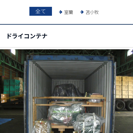
全て
室蘭
苫小牧
ドライコンテナ