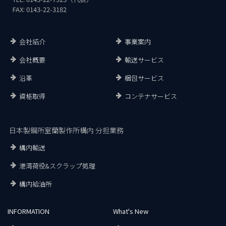
FAX: 0143-22-3182
会社紹介
事業案内
会社概要
輸送サービス
沿革
梱包サービス
資格取得
コンテナサービス
日本製鋼所室蘭製作所構内 分担業務
構内輸送
港湾荷役&スクラップ処理
構内給油所
INFORMATION
What's New