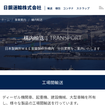
日鋼運輸株式会社
輸送 梱包 コンテナ スクラップ
ホーム
事業案内
構内輸送
TRANSPORT
構内輸送｜
日本製鋼所Ｍ＆Ｅ室蘭製作所構内 分担業務をご案内いたします
工場間輸送
ディーゼル機関車、起重機、建設機械、大型車輌を所有
し、様々な製品の工場間輸送を行っています。