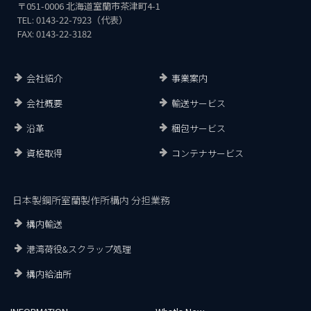
〒051-0006 北海道室蘭市茶津町4-1
TEL: 0143-22-7923（代表）
FAX: 0143-22-3182
会社紹介
事業案内
会社概要
輸送サービス
沿革
梱包サービス
資格取得
コンテナサービス
日本製鋼所室蘭製作所構内 分担業務
構内輸送
港湾荷役&スクラップ処理
構内給油所