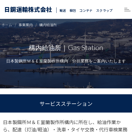
日鋼運輸株式会社
輸送 梱包 コンテナ スクラップ
ホーム
事業案内
構内給油所
Gas Station
構内給油所｜
日本製鋼所Ｍ＆Ｅ室蘭製作所構内 分担業務をご案内いたします
サービスステーション
日本製鋼所Ｍ＆Ｅ室蘭製作所構内に所在し、給油作業か
ら、配達（灯油/軽油）・洗車・タイヤ交換・代行車検業務