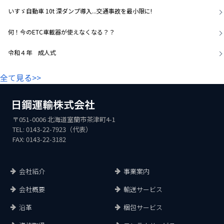
いすゞ自動車 10t 深ダンプ導入...交通事故を最小限に!
何！今のETC車載器が使えなくなる？？
令和４年 成人式
全て見る>>
〒051-0006 北海道室蘭市茶津町4-1
TEL: 0143-22-7923（代表）
FAX: 0143-22-3182
会社紹介
事業案内
会社概要
輸送サービス
沿革
梱包サービス