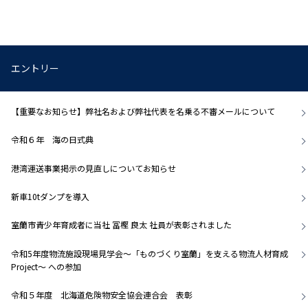
エントリー
【重要なお知らせ】弊社名および弊社代表を名乗る不審メールについて
令和６年 海の日式典
港湾運送事業掲示の見直しについてお知らせ
新車10tダンプを導入
室蘭市青少年育成者に当社 冨樫 良太 社員が表彰されました
令和5年度物流施設現場見学会～「ものづくり室蘭」を支える物流人材育成
Project～ への参加
令和５年度 北海道危険物安全協会連合会 表彰