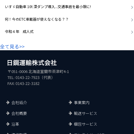
いすゞ自動車 10t 深ダンプ導入...交通事故を最小限に!
何！今のETC車載器が使えなくなる？？
令和４年 成人式
全て見る>>
〒051-0006 北海道室蘭市茶津町4-1
TEL: 0143-22-7923（代表）
FAX: 0143-22-3182
会社紹介
事業案内
会社概要
輸送サービス
沿革
梱包サービス