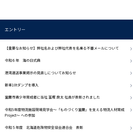
エントリー
【重要なお知らせ】弊社名および弊社代表を名乗る不審メールについて
令和６年 海の日式典
港湾運送事業掲示の見直しについてお知らせ
新車10tダンプを導入
室蘭市青少年育成者に当社 冨樫 良太 社員が表彰されました
令和5年度物流施設現場見学会～「ものづくり室蘭」を支える物流人材育成
Project～ への参加
令和５年度 北海道危険物安全協会連合会 表彰