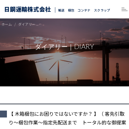
日鋼運輸株式会社
輸送 梱包 コンテナ スクラップ
ホーム
ダイアリー
DIARY
ダイアリー｜
【 木箱梱包にお困りではないですか？ 】（ 客先引取
り～梱包作業～指定先配送まで トータル的な御提案