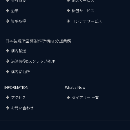
会社概要
輸送サービス
沿革
梱包サービス
資格取得
コンテナサービス
日本製鋼所室蘭製作所構内 分担業務
構内輸送
港湾荷役&スクラップ処理
構内給油所
INFORMATION
What's New
アクセス
ダイアリー 一覧
お問い合わせ