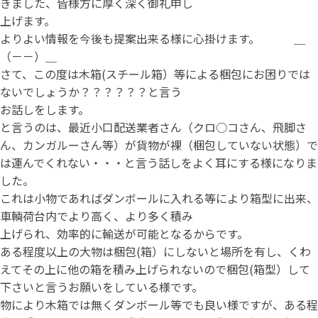
きました、皆様方に厚く深く御礼申し
上げます。
よりよい情報を今後も提案出来る様に心掛けます。 ＿
（－－）＿
さて、この度は木箱(スチール箱）等による梱包にお困りでは
ないでしょうか？？？？？？と言う
お話しをします。
と言うのは、最近小口配送業者さん（クロ○コさん、飛脚さ
ん、カンガルーさん等）が貨物が裸（梱包していない状態）で
は運んでくれない・・・と言う話しをよく耳にする様になりま
した。
これは小物であればダンボールに入れる等により箱型に出来、
車輌荷台内でより高く、より多く積み
上げられ、効率的に輸送が可能となるからです。
ある程度以上の大物は梱包(箱）にしないと場所を有し、くわ
えてその上に他の箱を積み上げられないので梱包(箱型）して
下さいと言うお願いをしている様です。
物により木箱では無くダンボール等でも良い様ですが、ある程