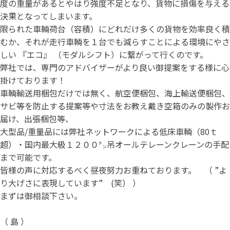
度の重量があるとやはり強度不足となり、貨物に損傷を与える
決果となってしまいます。
限られた車輌荷台（容積）にどれだけ多くの貨物を効率良く積
むか、それが走行車輌を１台でも減らすことによる環境にやさ
しい 『エコ』 （モダルシフト）に繋がって行くのです。
弊社では、専門のアドバイザーがより良い御提案をする様に心
掛けております！
車輌輸送用梱包だけでは無く、航空便梱包、海上輸送便梱包、
サビ等を防止する提案等や寸法をお教え戴き空箱のみの製作お
届け、出張梱包等、
大型品/重量品には弊社ネットワークによる低床車輌（80ｔ
超）・国内最大級１２００㌧吊オールテレーンクレーンの手配
まで可能です。
皆様の声に対応するべく昼夜努力お重ねております。 （ ”よ
り大げさに表現しています” (笑） ）
まずは御相談下さい。
（ 島 ）