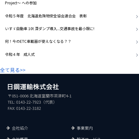
Project～ への参加
令和５年度 北海道危険物安全協会連合会 表彰
いすゞ自動車 10t 深ダンプ導入...交通事故を最小限に!
何！今のETC車載器が使えなくなる？？
令和４年 成人式
全て見る>>
〒051-0006 北海道室蘭市茶津町4-1
TEL: 0143-22-7923（代表）
FAX: 0143-22-3182
会社紹介
事業案内