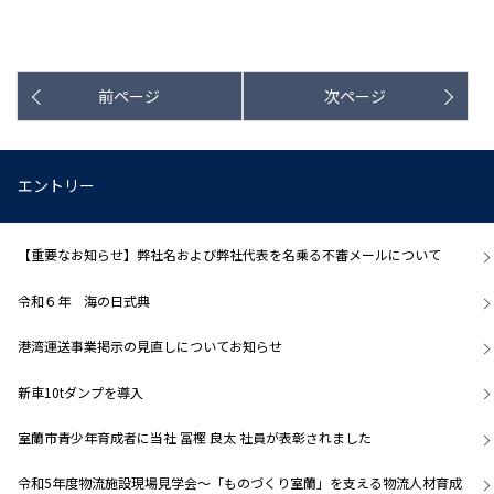
前ページ
次ページ
エントリー
【重要なお知らせ】弊社名および弊社代表を名乗る不審メールについて
令和６年 海の日式典
港湾運送事業掲示の見直しについてお知らせ
新車10tダンプを導入
室蘭市青少年育成者に当社 冨樫 良太 社員が表彰されました
令和5年度物流施設現場見学会～「ものづくり室蘭」を支える物流人材育成