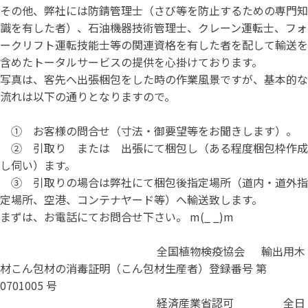
その他、弊社には防錆管理士（さび等を防止するための専門知
識を有した者）、石油機器技術管理士、クレーン運転士、フォ
ークリフト運転技能士等の関連資格を有した者を配して輸送を
含めたトータルサービスの提供を心掛けております。
写真は、客先へ出張梱包をした時の作業風景ですが、基本的な
流れは以下の通りとなりますので。
① お客様の問合せ（寸法・御要望等をお聞きします）。
② 引取り または 出張にて梱包し（ある程度梱包枠作成
し伺い）ます。
③ 引取りの場合は弊社にて梱包後指定場所（道内・道外指
定場所、空港、コンテナヤード等）へ輸送致します。
まずは、お電話にてお問合せ下さい。 m(_ _)m
全国植物検疫協会 輸出用木
材こん包材の消毒証明（こん包材生産者）登録番号 第
0701005 号
経済産業省認可 全日