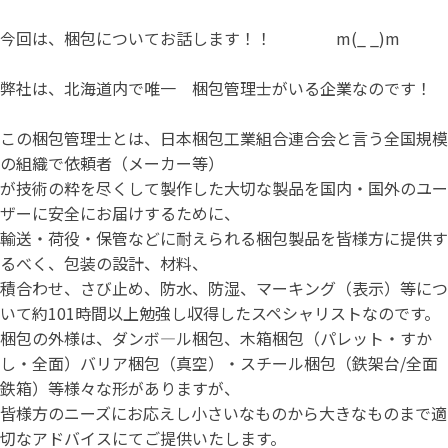
今回は、梱包についてお話します！！ m(_ _)m
弊社は、北海道内で唯一 梱包管理士がいる企業なのです！
この梱包管理士とは、日本梱包工業組合連合会と言う全国規模
の組織で依頼者（メーカー等）
が技術の粋を尽くして製作した大切な製品を国内・国外のユー
ザーに安全にお届けするために、
輸送・荷役・保管などに耐えられる梱包製品を皆様方に提供す
るべく、包装の設計、材料、
積合わせ、さび止め、防水、防湿、マーキング（表示）等につ
いて約101時間以上勉強し収得したスペシャリストなのです。
梱包の外様は、ダンボ―ル梱包、木箱梱包（パレット・すか
し・全面）バリア梱包（真空）・スチール梱包（鉄架台/全面
鉄箱）等様々な形がありますが、
皆様方のニーズにお応えし小さいなものから大きなものまで適
切なアドバイスにてご提供いたします。