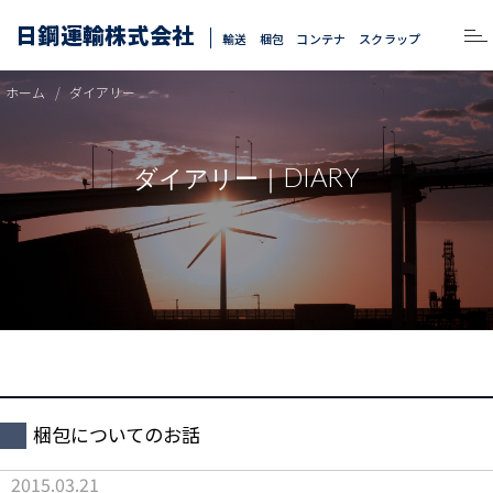
日鋼運輸株式会社
輸送 梱包 コンテナ スクラップ
ホーム
ダイアリー
DIARY
ダイアリー｜
梱包についてのお話
2015.03.21