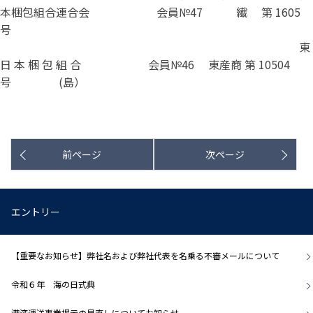
本梱包組合連合会 会員№47 繊 第 1605
号
東
日 本 梱 包 組 合 会員№46 東産商 第 10504
号 (島）
前ページ
次ページ
エントリー
【重要なお知らせ】弊社名および弊社代表を名乗る不審メールについて
令和６年 海の日式典
港湾運送事業掲示の見直しについてお知らせ