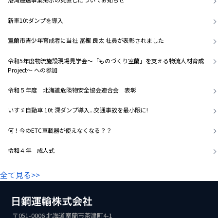
新車10tダンプを導入
室蘭市青少年育成者に当社 冨樫 良太 社員が表彰されました
令和5年度物流施設現場見学会～「ものづくり室蘭」を支える物流人材育成
Project～ への参加
令和５年度 北海道危険物安全協会連合会 表彰
いすゞ自動車 10t 深ダンプ導入...交通事故を最小限に!
何！今のETC車載器が使えなくなる？？
令和４年 成人式
全て見る>>
〒051-0006 北海道室蘭市茶津町4-1