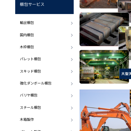
梱包サービス
輸出梱包
国内梱包
木枠梱包
パレット梱包
スキッド梱包
強化ダンボール梱包
バリヤ梱包
スチール梱包
木箱製作