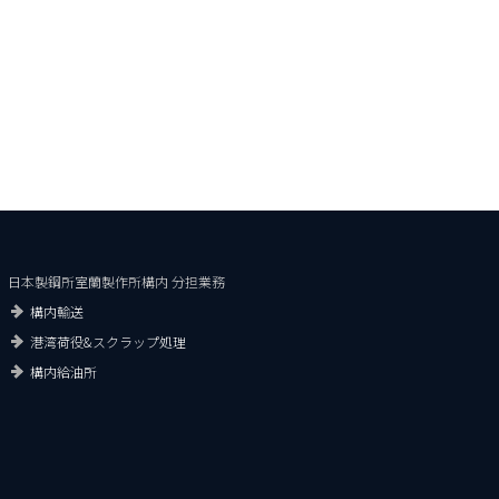
日本製鋼所室蘭製作所構内 分担業務
構内輸送
港湾荷役&スクラップ処理
構内給油所