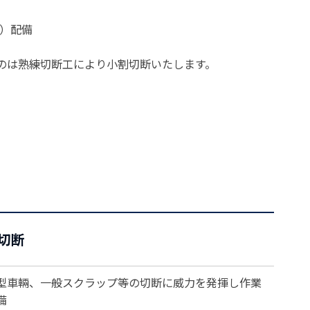
吊）配備
のは熟練切断工により小割切断いたします。
切断
型車輛、一般スクラップ等の切断に威力を発揮し作業
備