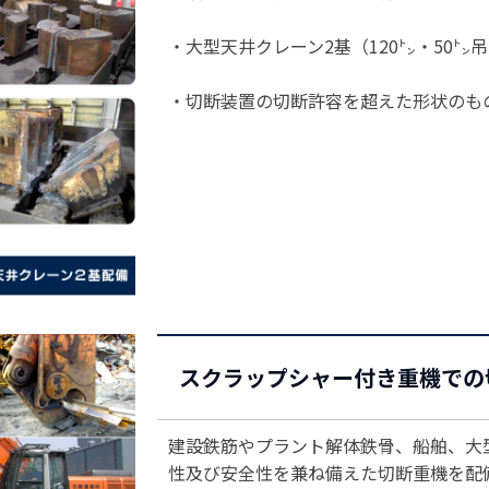
・大型天井クレーン2基（120㌧・50㌧
・切断装置の切断許容を超えた形状のも
スクラップシャー付き重機での
建設鉄筋やプラント解体鉄骨、船舶、大
性及び安全性を兼ね備えた切断重機を配