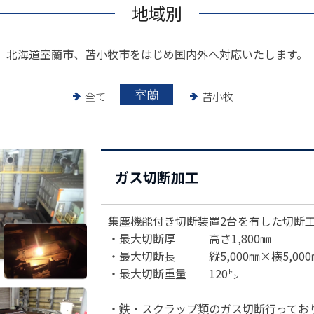
地域別
北海道室蘭市、苫小牧市をはじめ国内外へ対応いたします。
室蘭
全て
苫小牧
ガス切断加工
集塵機能付き切断装置2台を有した切断
・最大切断厚 高さ1,800㎜
・最大切断長 縦5,000㎜×横5,000
・最大切断重量 120㌧
・鉄・スクラップ類のガス切断行ってお