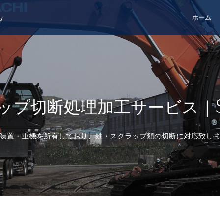
ホーム
プ
ップ切断処理加工サービス｜
装置・重機を所有しており、鉄・スクラップ類の切断に対応致し