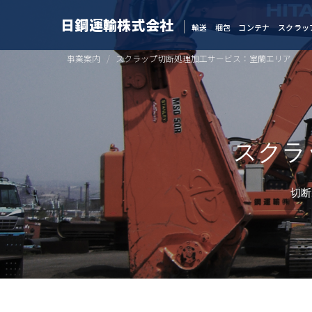
日鋼運輸株式会社
輸送 梱包 コンテナ スクラッ
事業案内
スクラップ切断処理加工サービス：室蘭エリア
スクラ
切断